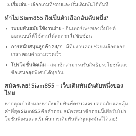
เริ่มเล่น
– เลือกเกมที่ชอบและเริ่มเดิมพันได้ทันที
ทำไม Siam855 ถึงเป็นตัวเลือกอันดับหนึ่ง?
ระบบทันสมัย ใช้งานง่าย
– อินเทอร์เฟซของเว็บไซต์
ออกแบบให้ใช้งานได้สะดวก ไม่ซับซ้อน
การสนับสนุนลูกค้า 24/7
– มีทีมงานคอยช่วยเหลือตลอด
เวลา ตอบคำถามรวดเร็ว
โปรโมชั่นจัดเต็ม
– สมาชิกสามารถรับสิทธิประโยชน์และ
ข้อเสนอสุดพิเศษได้ทุกวัน
สมัครเลย! Siam855 – เว็บเดิมพันอันดับหนึ่งของ
ไทย
หากคุณกำลังมองหาเว็บเดิมพันที่ครบวงจร ปลอดภัย และคุ้ม
ค่าที่สุด
Siam855
คือคำตอบ สมัครสมาชิกตอนนี้เพื่อรับโปร
โมชั่นพิเศษและเริ่มต้นการเดิมพันที่สนุกสุดมันส์ได้เลย!