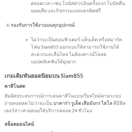
ตลอดเวลา เช่น โบนัสฝากเงินครั้งแรก โบนัสคืน
ยอดเสีย และกิจกรรมแจกเครดิตฟรี
รองรับการใช้งานบนทุกอุปกรณ์
ไม่ว่าจะเป็นคอมพิวเตอร์ แท็บเล็ต หรือสมาร์ท
โฟน Siam855 ออกแบบให้สามารถใช้งานได้
สะดวกและลื่นไหล ไม่ต้องดาวน์โหลด
แอปพลิเคชันให้ยุ่งยาก
เกมเดิมพันยอดนิยมบน Siam855
คาสิโนสด
สัมผัสประสบการณ์การเล่นคาสิโนแบบเรียลไทม์ผ่านระบบ
ถ่ายทอดสด ไม่ว่าจะเป็น
บาคาร่า รูเล็ต เสือมังกร ไฮโล
ที่มีดีล
เลอร์สาวสวยคอยให้บริการตลอด 24 ชั่วโมง
สล็อตออนไลน์