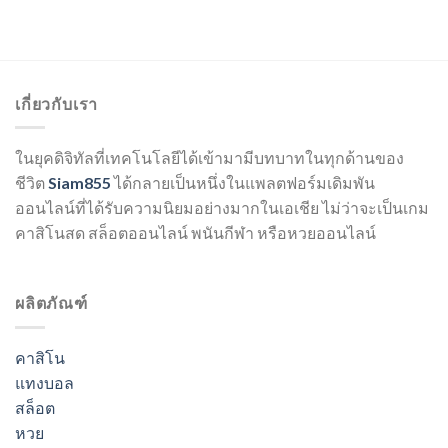
เกี่ยวกับเรา
ในยุคดิจิทัลที่เทคโนโลยีได้เข้ามามีบทบาทในทุกด้านของ
ชีวิต
Siam855
ได้กลายเป็นหนึ่งในแพลตฟอร์มเดิมพัน
ออนไลน์ที่ได้รับความนิยมอย่างมากในเอเชีย ไม่ว่าจะเป็นเกม
คาสิโนสด สล็อตออนไลน์ พนันกีฬา หรือหวยออนไลน์
ผลิตภัณฑ์
คาสิโน
แทงบอล
สล็อต
หวย