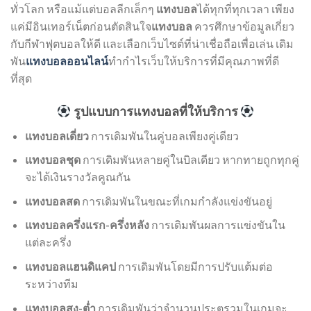
ทั่วโลก หรือแม้แต่บอลลีกเล็กๆ
แทงบอล
ได้ทุกที่ทุกเวลา เพียง
แค่มีอินเทอร์เน็ตก่อนตัดสินใจ
แทงบอล
ควรศึกษาข้อมูลเกี่ยว
กับกีฬาฟุตบอลให้ดี และเลือกเว็บไซต์ที่น่าเชื่อถือเพื่อเล่น เดิม
พัน
แทงบอลออนไลน์
ทำกำไรเว็บให้บริการที่มีคุณภาพที่ดี
ที่สุด
รูปแบบการแทงบอลที่ให้บริการ
แทงบอลเดี่ยว
การเดิมพันในคู่บอลเพียงคู่เดียว
แทงบอลชุด
การเดิมพันหลายคู่ในบิลเดียว หากทายถูกทุกคู่
จะได้เงินรางวัลคูณกัน
แทงบอลสด
การเดิมพันในขณะที่เกมกำลังแข่งขันอยู่
แทงบอลครึ่งแรก-ครึ่งหลัง
การเดิมพันผลการแข่งขันใน
แต่ละครึ่ง
แทงบอลแฮนดิแคป
การเดิมพันโดยมีการปรับแต้มต่อ
ระหว่างทีม
แทงบอลสูง-ต่ำ
การเดิมพันว่าจำนวนประตูรวมในเกมจะ