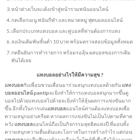
หน้าต่างเว็บจะเด้งเข้าสู่หน้ารวมพนันออนไลน์
กดเลือกเมนู พนันกีฬา และหมวดหมู่ ฟุตบอลออนไลน์
เลือกประเภทแทงบอล และคู่บอลที่ท่านต้องการแทง
ลงเงินเดิมพันขั้นต่ำ 10 บาท พร้อมตรวจสอบข้อมูลทั้งหมด
กดยืนยันการทำรายการ พร้อมรอลุ้น ผลบอลของการเดิม
พันได้เลย
แทงบอลอย่างไรให้มีความสุข ?
แทงบอล
กับเพื่อนชวนเพื่อนมาร่วมสนุกแทงบอลด้วยกัน
แทง
บอลออนไลน์ pantip
จะยิ่งทำให้การแทงบอลสนุกมากขึ้นดู
บอลไปด้วยแทงบอลไปด้วยจะยิ่งทำให้ลุ้นผลการแข่งขันมาก
ขึ้น อีกทั้งในการเล่น
แทงบอล
ออนไลน์ท่านต้องแทงบอลเพื่อ
ความสนุกอย่าเครียด หากผลการแข่งขันไม่เป็นไปตามที่คาด
หวัง
แทงบอล
ออนไลน์ถือเป็นกิจกรรมสุดฮิตแห่งปี ที่มอบทั้ง
ความสนุกความตื่นเต้นและโอกาสในการสร้างกำไร แต่ก่อน
แทงบอล
อย่าลืมศึกษาข้อมูลเลือกเว็บไซต์ที่เชื่อถือได้วางแผน