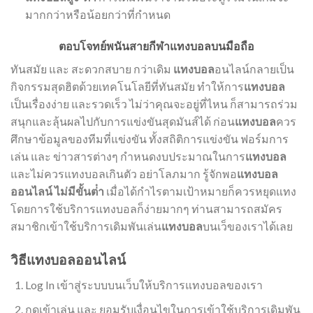
มากกว่าหรือน้อยกว่าที่กำหนด
ตอบโจทย์พนันสายกีฬาแทงบอลบนมือถือ
ทันสมัย และ สะดวกสบาย กว่าเดิม
แทงบอล
อนไลน์กลายเป็น
กิจกรรมสุดฮิตด้วยเทคโนโลยีที่ทันสมัย ทำให้การ
แทงบอล
เป็นเรื่องง่าย และรวดเร็ว ไม่ว่าคุณจะอยู่ที่ไหน ก็สามารถร่วม
สนุกและลุ้นผลไปกับการแข่งขันสุดมันส์ได้ ก่อน
แทงบอล
ควร
ศึกษาข้อมูลของทีมที่แข่งขัน ทั้งสถิติการแข่งขัน ฟอร์มการ
เล่น และ ข่าวสารต่างๆ กำหนดงบประมาณในการ
แทงบอล
และไม่ควรแทงบอลเกินตัว อย่าโลภมาก รู้จักพอ
แทงบอล
ออนไลน์ ไม่มีขั้นต่ํา
เมื่อได้กำไรตามเป้าหมายก็ควรหยุดแทง
โดยการใช้บริการแทงบอลก็ง่ายมากๆ ท่านสามารถสมัคร
สมาชิกเข้าใช้บริการเดิมพันเล่น
แทงบอล
บนเว็ของเราได้เลย
วิธีแทงบอลออนไลน์
Log In เข้าสู่ระบบบนเว็บให้บริการแทงบอลของเรา
กดเข้าเล่น และ ยอมรับเงื่อนไขในการเข้าใช้บริการเดิมพัน