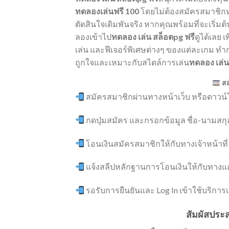
ทดลองเล่นฟรี 100
โดยไม่ต้องสมัครสมาชิกหรื
ตัดสินใจเดิมพันจริง หากคุณพร้อมที่จะเริ่ม
ลองเข้าไป
ทดลอง เล่น สล็อตpg ฟรี
ดูได้เลย 
เล่น และฟีเจอร์พิเศษต่างๆ ของแต่ละเกม ท
ถูกใจและเหมาะกับสไตล์การเล่น
ทดลอง เล่น
สม
สมัครสมาชิกผ่านทางหน้าเว็บ หรือดาว
กดปุ่มสมัคร และกรอกข้อมูล ชื่อ-นามสกุล
โอนเงินสมัครสมาชิกให้กับทางเจ้าหน้าที่ 
แจ้งสลีปหลักฐานการโอนเงินให้กับทางแ
รอรับการยืนยันและ Log In เข้าใช้บริกา
สัมผัสประส