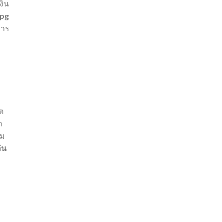
งิน
ตpg
การ
ต
ก
่ม
่น