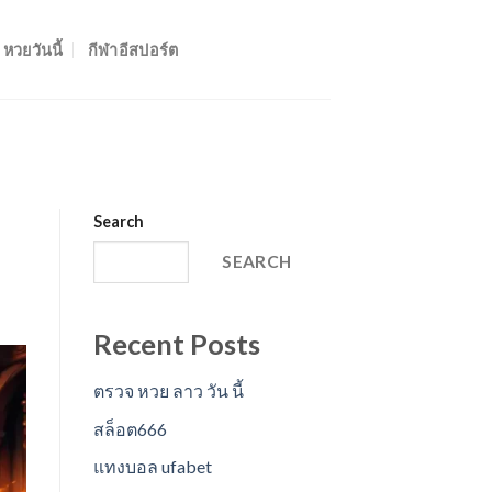
หวยวันนี้
กีฬาอีสปอร์ต
Search
SEARCH
Recent Posts
ตรวจ หวย ลาว วัน นี้
สล็อต666
แทงบอล ufabet