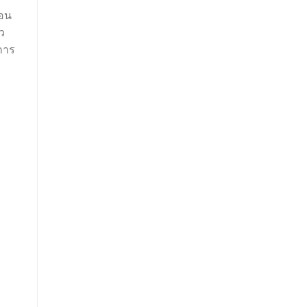
่อน
ว
บการ