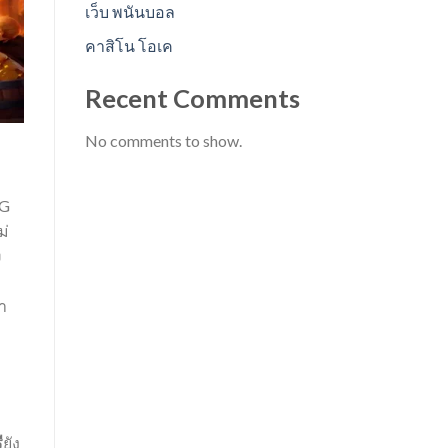
เว็บ พนันบอล
คาสิโน โอเค
Recent Comments
No comments to show.
PG
ม่
ง
า
ี
ยัง