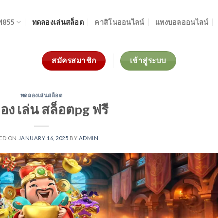
M855
ทดลองเล่นสล็อต
คาสิโนออนไลน์
แทงบอลออนไลน์
สมัครสมาชิก
เข้าสู่ระบบ
ทดลองเล่นสล็อต
ง เล่น สล็อตpg ฟรี
ED ON
JANUARY 16, 2025
BY
ADMIN