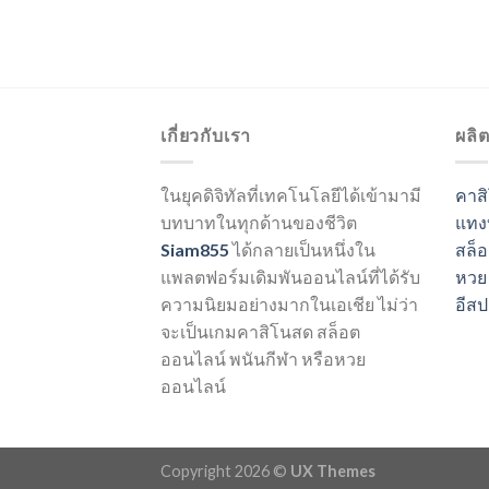
เกี่ยวกับเรา
ผลิ
ในยุคดิจิทัลที่เทคโนโลยีได้เข้ามามี
คาส
บทบาทในทุกด้านของชีวิต
แทง
Siam855
ได้กลายเป็นหนึ่งใน
สล็
แพลตฟอร์มเดิมพันออนไลน์ที่ได้รับ
หวย
ความนิยมอย่างมากในเอเชีย ไม่ว่า
อีสป
จะเป็นเกมคาสิโนสด สล็อต
ออนไลน์ พนันกีฬา หรือหวย
ออนไลน์
Copyright 2026 ©
UX Themes