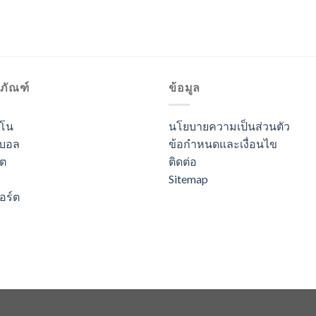
ตภัณฑ์
ข้อมูล
ิโน
นโยบายความเป็นส่วนตัว
บอล
ข้อกำหนดและเงื่อนไข
อต
ติดต่อ
Sitemap
อร์ต