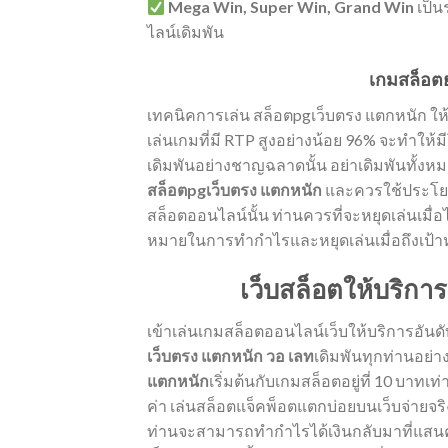
Mega Win, Super Win, Grand Win
เป็น
ไลน์เดิมพัน
เกมสล็อตย
เทคนิคการเล่น สล็อตpgเว็บตรง แตกหนัก ให
เล่นเกมที่มี RTP สูงอย่างน้อย 96% จะทำให
เดิมพันอย่างชาญฉลาดนั้น อย่าเดิมพันทั้งหม
สล็อตpgเว็บตรง แตกหนัก
และควรใช้ประโยชน
สล็อตออนไลน์นั้น ท่านควรที่จะหยุดเล่นเมื
หมายในการทำกำไรและหยุดเล่นเมื่อถึงเป้
เว็บสล็อตให้บริกา
เข้าเล่นเกมสล็อตออนไลน์เว็บให้บริการอันดั
เว็บตรง แตกหนัก วอ เลท
เดิมพันทุกท่านอย่าง
แตกหนัก
เริ่มต้นกับเกมสล็อตอยู่ที่ 10 บาทเ
ค่า เล่นสล็อตแจ็คพ็อตแตกบ่อยบนเว็บจ่ายจ
ท่านจะสามารถทำกำไรได้เงินกลับมาที่แสนค