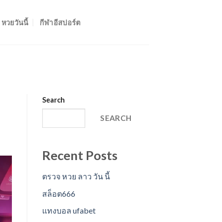
หวยวันนี้
กีฬาอีสปอร์ต
Search
SEARCH
Recent Posts
ตรวจ หวย ลาว วัน นี้
สล็อต666
แทงบอล ufabet