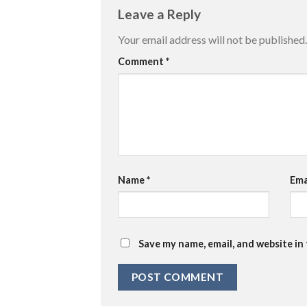
Leave a Reply
Your email address will not be published.
Comment
*
Name
*
Ema
Save my name, email, and website in