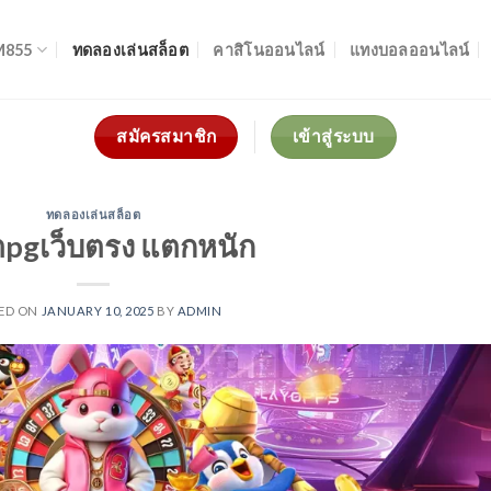
M855
ทดลองเล่นสล็อต
คาสิโนออนไลน์
แทงบอลออนไลน์
สมัครสมาชิก
เข้าสู่ระบบ
ทดลองเล่นสล็อต
ตpgเว็บตรง แตกหนัก
ED ON
JANUARY 10, 2025
BY
ADMIN