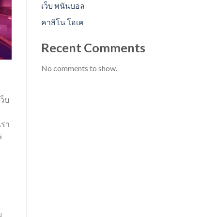
เว็บ พนันบอล
คาสิโน โอเค
Recent Comments
No comments to show.
ว็บ
เรา
ร
ม