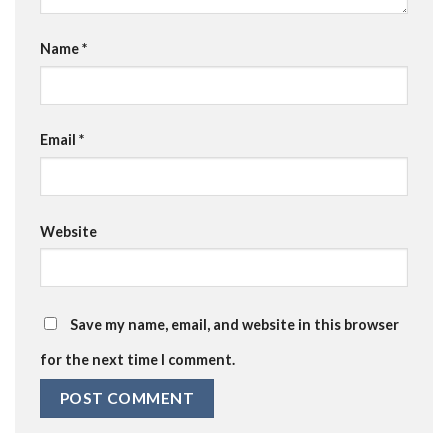
Name
*
Email
*
Website
Save my name, email, and website in this browser
for the next time I comment.