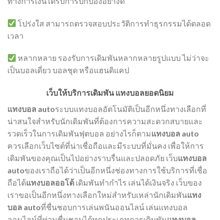
ทางการเงินได้รับการปกป้องอย่างดี
โปร่งใส สามารถตรวจสอบประวัติการทำธุรกรรมได้ตลอด
เวลา
หลากหลาย รองรับการเดิมพันหลากหลายรูปแบบ ไม่ว่าจะ
เป็นบอลเดี่ยว บอลชุด หรือแฮนดิแคป
เว็บให้บริการเดิมพัน แทงบอลยอดนิยม
แทงบอล auto
ระบบแทงบอลอัตโนมัติเป็นอีกหนึ่งทางเลือกที่
น่าสนใจสำหรับนักเดิมพันที่ต้องการความสะดวกสบายและ
รวดเร็วในการเดิมพันฟุตบอล อย่างไรก็ตาม
แทงบอล auto
ควรเลือกเว็บไซต์ที่น่าเชื่อถือและมีระบบที่มั่นคง เพื่อให้การ
เดิมพันของคุณเป็นไปอย่างราบรื่นและปลอดภัย เว็บ
แทงบอล
auto
ของเราถือได้ว่าเป็นอีกหนึ่งช่องทางการใช้บริการที่เชื่อ
ถือได้
แทงบอลออโต้
เดิมพันทำกำไร เล่นได้เงินจริง เว็บของ
เราขอเป็นอีกหนึ่งทางเลือกใหม่สำหรับเหล่านักเดิมพัน
แทง
บอล auto
ที่ชื่นชอบการเล่นพนันออนไลน์ เล่นแทงบอล
ออนไลน์ที่ท่านชื่นชอบได้ทุกประเภทการเดิมพัน
แทงบอล