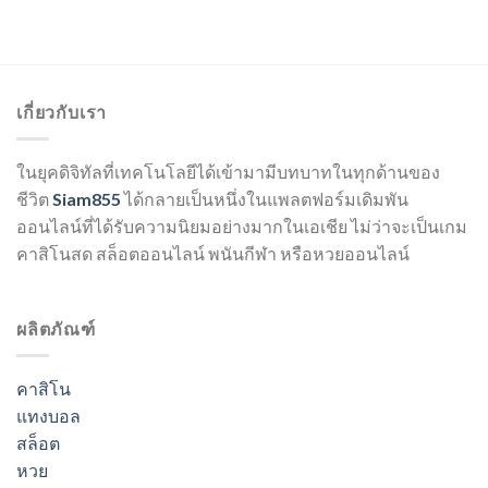
เกี่ยวกับเรา
ในยุคดิจิทัลที่เทคโนโลยีได้เข้ามามีบทบาทในทุกด้านของ
ชีวิต
Siam855
ได้กลายเป็นหนึ่งในแพลตฟอร์มเดิมพัน
ออนไลน์ที่ได้รับความนิยมอย่างมากในเอเชีย ไม่ว่าจะเป็นเกม
คาสิโนสด สล็อตออนไลน์ พนันกีฬา หรือหวยออนไลน์
ผลิตภัณฑ์
คาสิโน
แทงบอล
สล็อต
หวย