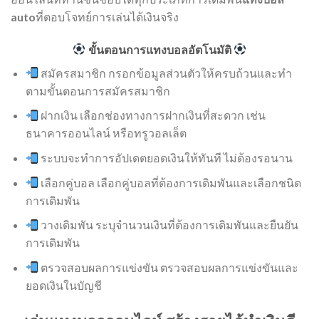
auto
ที่ตอบโจทย์การเล่นได้เงินจริง
ขั้นตอนการแทงบอลอัตโนมัติ
สมัครสมาชิก กรอกข้อมูลส่วนตัวให้ครบถ้วนและทำ
ตามขั้นตอนการสมัครสมาชิก
ฝากเงิน เลือกช่องทางการฝากเงินที่สะดวก เช่น
ธนาคารออนไลน์ หรือทรูวอลเล็ต
ระบบจะทำการอัปเดตยอดเงินให้ทันที ไม่ต้องรอนาน
เลือกคู่บอล เลือกคู่บอลที่ต้องการเดิมพันและเลือกชนิด
การเดิมพัน
วางเดิมพัน ระบุจำนวนเงินที่ต้องการเดิมพันและยืนยัน
การเดิมพัน
ตรวจสอบผลการแข่งขัน ตรวจสอบผลการแข่งขันและ
ยอดเงินในบัญชี