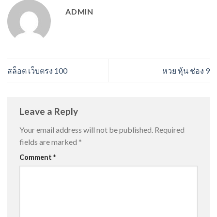
ADMIN
สล็อต เว็บตรง 100
หวย หุ้น ช่อง 9
Leave a Reply
Your email address will not be published.
Required
fields are marked
*
Comment
*